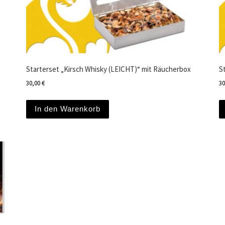
Starterset „Kirsch Whisky (LEICHT)“ mit Räucherbox
S
30,00
€
3
In den Warenkorb