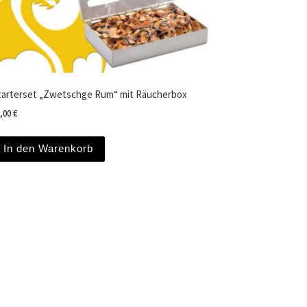
tarterset „Zwetschge Rum“ mit Räucherbox
0,00
€
In den Warenkorb