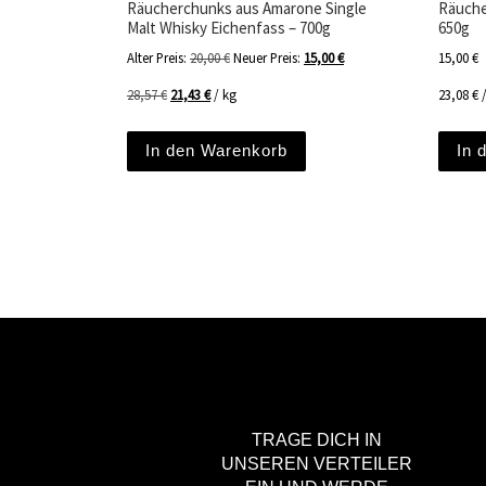
Räucherchunks aus Amarone Single
Räuche
Malt Whisky Eichenfass – 700g
650g
Ursprünglicher Preis war: 20,00 €
Aktueller Preis ist: 15,00 €
Alter Preis:
20,00
€
Neuer Preis:
15,00
€
15,00
€
28,57
€
21,43
€
/
kg
23,08
€
In den Warenkorb
In 
TRAGE DICH IN
UNSEREN VERTEILER