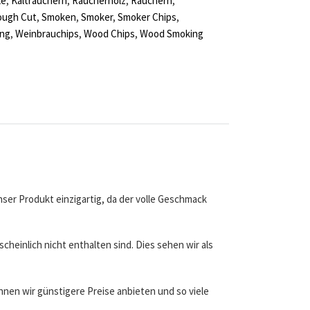
le
,
Kalträuchern
,
Räucherholz
,
Räuchern
,
ough Cut
,
Smoken
,
Smoker
,
Smoker Chips
,
ing
,
Weinbrauchips
,
Wood Chips
,
Wood Smoking
ser Produkt einzigartig, da der volle Geschmack
heinlich nicht enthalten sind. Dies sehen wir als
nnen wir günstigere Preise anbieten und so viele