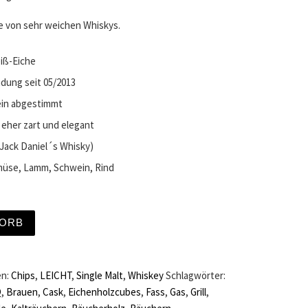
de von sehr weichen Whiskys.
iß-Eiche
dung seit 05/2013
ein abgestimmt
 eher zart und elegant
 Jack Daniel´s Whisky)
müse, Lamm, Schwein, Rind
alt Whisky Eichenfass - LEICHT - 150g Menge
KORB
en:
Chips
,
LEICHT
,
Single Malt
,
Whiskey
Schlagwörter:
Q
,
Brauen
,
Cask
,
Eichenholzcubes
,
Fass
,
Gas
,
Grill
,