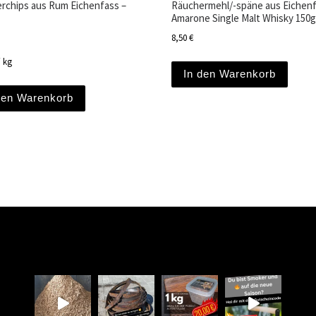
rchips aus Rum Eichenfass –
Räuchermehl/-späne aus Eichenf
Amarone Single Malt Whisky 150g
.
8,50
€
/
kg
In den Warenkorb
den Warenkorb