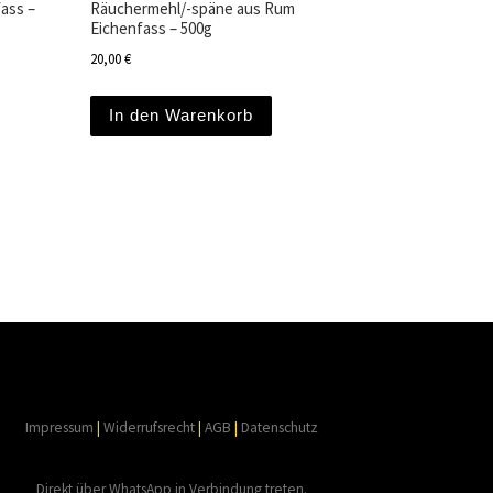
ass –
Räuchermehl/-späne aus Rum
Eichenfass – 500g
20,00
€
In den Warenkorb
Impressum
|
Widerrufsrecht
|
AGB
|
Datenschutz
Direkt über WhatsApp in Verbindung treten.