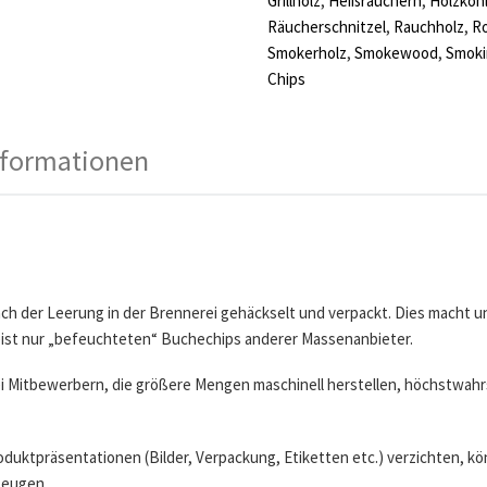
Grillholz
,
Heißräuchern
,
Holzkoh
Räucherschnitzel
,
Rauchholz
,
R
Smokerholz
,
Smokewood
,
Smok
Chips
nformationen
h der Leerung in der Brennerei gehäckselt und verpackt. Dies macht un
meist nur „befeuchteten“ Buchechips anderer Massenanbieter.
ei Mitbewerbern, die größere Mengen maschinell herstellen, höchstwahrsc
oduktpräsentationen (Bilder, Verpackung, Etiketten etc.) verzichten, kö
zeugen.