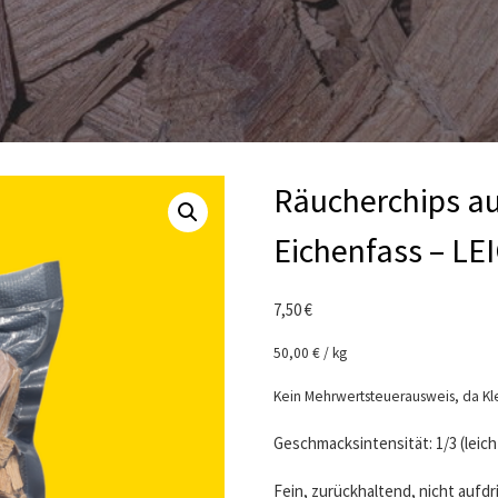
Räucherchips au
Eichenfass – LE
7,50
€
50,00
€
/
kg
Kein Mehrwertsteuerausweis, da Kl
Geschmacksintensität: 1/3 (leich
Fein, zurückhaltend, nicht aufd