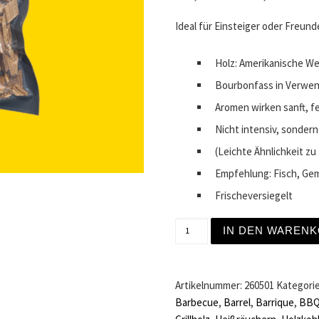
Ideal für Einsteiger oder Freun
Holz: Amerikanische We
Bourbonfass in Verwen
Aromen wirken sanft, f
Nicht intensiv, sondern
(Leichte Ähnlichkeit zu
Empfehlung: Fisch, Ge
Frischeversiegelt
Räucherchips aus Single M
IN DEN WAREN
Artikelnummer:
260501
Kategori
Barbecue
,
Barrel
,
Barrique
,
BB