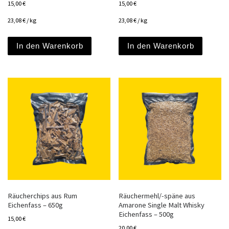
15,00
€
15,00
€
23,08
€
/
kg
23,08
€
/
kg
In den Warenkorb
In den Warenkorb
Räucherchips aus Rum
Räuchermehl/-späne aus
Eichenfass – 650g
Amarone Single Malt Whisky
Eichenfass – 500g
15,00
€
20,00
€