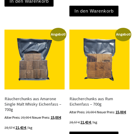
In den Warenkorb
In den Warenkorb
Angebot!
Angebot!
Räucherchunks aus Amarone
Räucherchunks aus Rum
Single Malt Whisky Eichenfass –
Eichenfass – 700g
700g
Ursprünglicher Preis war
Aktuel
Alter Preis:
20,00
€
Neuer Preis:
15,00
€
Ursprünglicher Preis war: 20,00 €
Aktueller Preis ist: 15,00 €.
Alter Preis:
20,00
€
Neuer Preis:
15,00
€
28,57
€
21,43
€
/
kg
28,57
€
21,43
€
/
kg