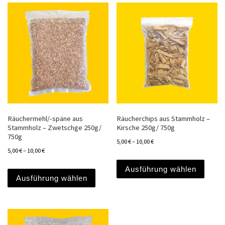
Räuchermehl/-späne aus
Räucherchips aus Stammholz –
Stammholz – Zwetschge 250g/
Kirsche 250g/ 750g
750g
5,00
€
–
10,00
€
5,00
€
–
10,00
€
Dieses
Dieses Produkt weist mehrere Varianten a
Ausführung wählen
Ausführung wählen