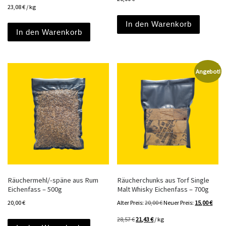
23,08
€
/
kg
In den Warenkorb
In den Warenkorb
Angebot!
Räuchermehl/-späne aus Rum
Räucherchunks aus Torf Single
Eichenfass – 500g
Malt Whisky Eichenfass – 700g
Ursprünglicher Preis war
Aktuel
20,00
€
Alter Preis:
20,00
€
Neuer Preis:
15,00
€
28,57
€
21,43
€
/
kg