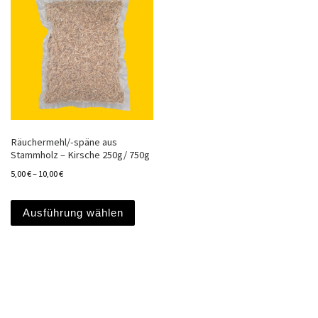
Räuchermehl/-späne aus
Stammholz – Kirsche 250g/ 750g
5,00
€
–
10,00
€
Dieses Produkt weist mehrere Varianten a
Ausführung wählen