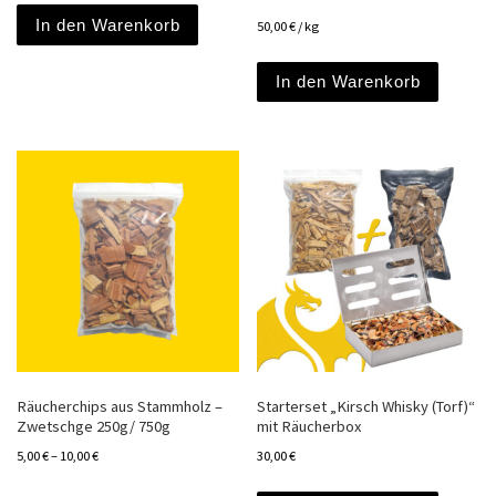
In den Warenkorb
50,00
€
/
kg
In den Warenkorb
Räucherchips aus Stammholz –
Starterset „Kirsch Whisky (Torf)“
Zwetschge 250g/ 750g
mit Räucherbox
5,00
€
–
10,00
€
30,00
€
Dieses Produkt weist mehrere Varianten a