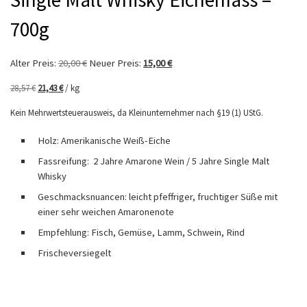
700g
Ursprünglicher Preis war: 20,00 €
Aktueller Preis ist: 15,00 €.
Alter Preis:
20,00
€
Neuer Preis:
15,00
€
28,57
€
21,43
€
/
kg
Kein Mehrwertsteuerausweis, da Kleinunternehmer nach §19 (1) UStG.
Holz: Amerikanische Weiß-Eiche
Fassreifung: 2 Jahre Amarone Wein / 5 Jahre Single Malt
Whisky
Geschmacksnuancen: leicht pfeffriger, fruchtiger Süße mit
einer sehr weichen Amaronenote
Empfehlung: Fisch, Gemüse, Lamm, Schwein, Rind
Frischeversiegelt