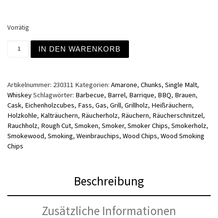
Vorrätig
Räucherchunks aus Amarone Single Malt Whisky Eichenf
IN DEN WARENKORB
Artikelnummer:
230311
Kategorien:
Amarone
,
Chunks
,
Single Malt
,
Whiskey
Schlagwörter:
Barbecue
,
Barrel
,
Barrique
,
BBQ
,
Brauen
,
Cask
,
Eichenholzcubes
,
Fass
,
Gas
,
Grill
,
Grillholz
,
Heißräuchern
,
Holzkohle
,
Kalträuchern
,
Räucherholz
,
Räuchern
,
Räucherschnitzel
,
Rauchholz
,
Rough Cut
,
Smoken
,
Smoker
,
Smoker Chips
,
Smokerholz
,
Smokewood
,
Smoking
,
Weinbrauchips
,
Wood Chips
,
Wood Smoking
Chips
Beschreibung
Zusätzliche Informationen